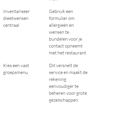
Inventariseer 
Gebruik een 
dieetwensen 
formulier om 
centraal
allergieën en 
wensen te 
bundelen voor je 
contact opneemt 
met het restaurant.
Kies een vast 
Dit versnelt de 
groepsmenu
service en maakt de 
rekening 
eenvoudiger te 
beheren voor grote 
gezelschappen.
Stel één 
Eén aanspreekpunt 
contactpersoon aan
voorkomt 
verwarring en 