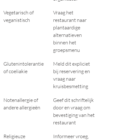
Vegetarisch of 
Vraag het 
veganistisch
restaurant naar 
plantaardige 
alternatieven 
binnen het 
groepsmenu
Glutenintolerantie 
Meld dit expliciet 
of coeliakie
bij reservering en 
vraag naar 
kruisbesmetting
Notenallergie of 
Geef dit schriftelijk 
andere allergieën
door en vraag om 
bevestiging van het 
restaurant
Religieuze 
Informeer vroeg, 